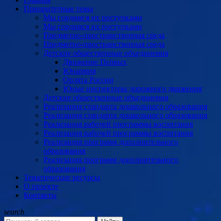
Приоритетные темы
Мы гордимся их поступками
Мы гордимся их поступками
Предметно-пространственная среда
Предметно-пространственная среда
Детские общественные объединения
Движение Первых
Юнармия
Орлята России
Юные инспекторы дорожного движения
Детские общественные объединения
Реализация стандарта дошкольного образования
Реализация стандарта дошкольного образования
Реализация рабочей программы воспитания
Реализация рабочей программы воспитания
Реализация программ дополнительного
образования
Реализация программ дополнительного
образования
Тематические ресурсы
О проекте
Контакты
search