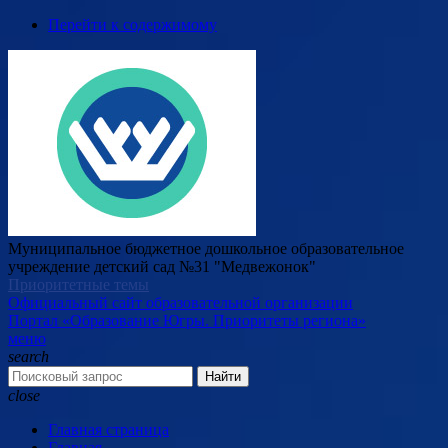
Перейти к содержимому
Муниципальное бюджетное дошкольное образовательное
учреждение детский сад №31 "Медвежонок"
Приоритетные темы
Официальный сайт образовательной организации
Портал «Образование Югры. Приоритеты региона»
меню
search
Найти
close
Главная страница
Главная