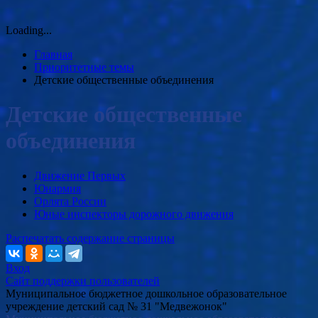
Loading...
Главная
Приоритетные темы
Детские общественные объединения
Детские общественные
объединения
Движение Первых
Юнармия
Орлята России
Юные инспекторы дорожного движения
Распечатать содержание страницы
Вход
Сайт поддержки пользователей
Муниципальное бюджетное дошкольное образовательное
учреждение детский сад № 31 "Медвежонок"